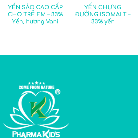
YẾN SÀO CAO CẤP
YẾN CHƯNG
CHO TRẺ EM – 33%
ĐƯỜNG ISOMALT –
Yến, hương Vani
33% yến