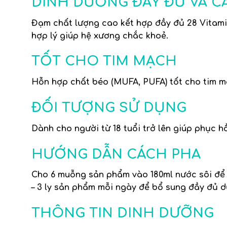
DINH DƯỠNG ĐẦY ĐỦ VÀ C
Đạm chất lượng cao
kết hợp đầy đủ
28 Vitami
hợp lý giúp hệ xương chắc khoẻ.
TỐT CHO TIM MẠCH
Hỗn hợp chất béo
(MUFA, PUFA)
tốt cho tim m
ĐỐI TƯỢNG SỬ DỤNG
Dành cho người từ 18 tuổi trở lên giúp phục 
HƯỚNG DẪN CÁCH PHA
Cho 6 muỗng sản phẩm vào 180ml nước sôi để 
– 3 ly sản phẩm mỗi ngày để bổ sung đầy đủ 
THÔNG TIN DINH DƯỠNG