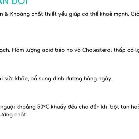
ÂN ĐỐI
n & Khoáng chất thiết yếu
giúp cơ thể khoẻ mạnh. Già
ạch. Hàm lượng acid béo no và Cholesterol thấp có l
hồi sức khỏe, bổ sung dinh dưỡng hàng ngày.
nguội khoảng 50°C khuấy đều cho đến khi bột tan hoà
dưỡng chất.