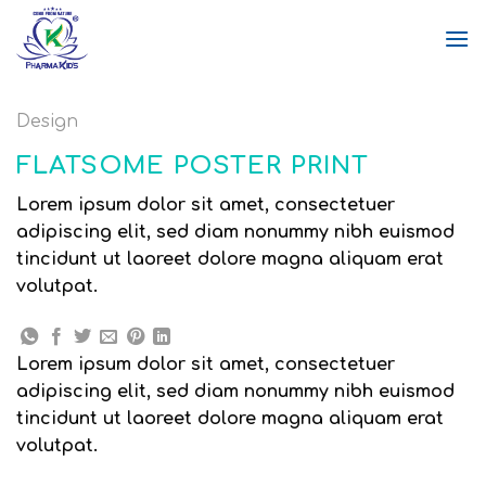
Skip
to
content
Design
FLATSOME POSTER PRINT
Lorem ipsum dolor sit amet, consectetuer
adipiscing elit, sed diam nonummy nibh euismod
tincidunt ut laoreet dolore magna aliquam erat
volutpat.
Lorem ipsum dolor sit amet, consectetuer
adipiscing elit, sed diam nonummy nibh euismod
tincidunt ut laoreet dolore magna aliquam erat
volutpat.